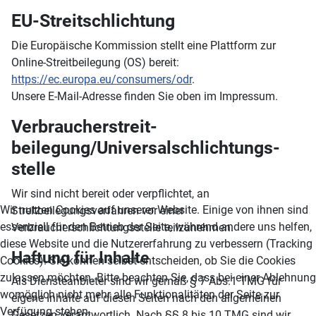
EU-Streitschlichtung
Die Europäische Kommission stellt eine Plattform zur
Online-Streitbeilegung (OS) bereit:
https://ec.europa.eu/consumers/odr
.
Unsere E-Mail-Adresse finden Sie oben im Impressum.
Verbraucher­streit­
beilegung/Universal­schlichtungs­
stelle
Wir sind nicht bereit oder verpflichtet, an
Wir nutzen Cookies auf unserer Website. Einige von ihnen sind
Streitbeilegungsverfahren vor einer
essenziell für den Betrieb der Seite, während andere uns helfen,
Verbraucherschlichtungsstelle teilzunehmen.
diese Website und die Nutzererfahrung zu verbessern (Tracking
Haftung für Inhalte
Cookies). Sie können selbst entscheiden, ob Sie die Cookies
zulassen möchten. Bitte beachten Sie, dass bei einer Ablehnung
Als Diensteanbieter sind wir gemäß § 7 Abs.1 TMG für
womöglich nicht mehr alle Funktionalitäten der Seite zur
eigene Inhalte auf diesen Seiten nach den allgemeinen
Verfügung stehen.
Gesetzen verantwortlich. Nach §§ 8 bis 10 TMG sind wir